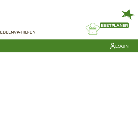
NEU
BEETPLANER
IEBELN
VK-HILFEN
LOGIN