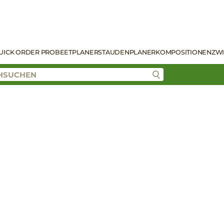
UICK ORDER PRO
BEETPLANER
STAUDENPLANER
KOMPOSITIONEN
ZW