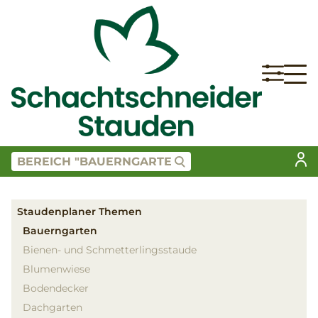
Staudenplaner Themen
Bauerngarten
Bienen- und Schmetterlingsstaude
Blumenwiese
Bodendecker
Dachgarten