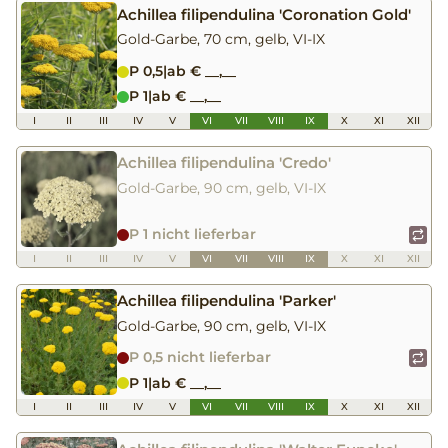
Achillea filipendulina 'Coronation Gold'
Gold-Garbe, 70 cm, gelb, VI-IX
P 0,5
|
ab € __,__
P 1
|
ab € __,__
I
II
III
IV
V
VI
VII
VIII
IX
X
XI
XII
Achillea filipendulina 'Credo'
Gold-Garbe, 90 cm, gelb, VI-IX
P 1 nicht lieferbar
I
II
III
IV
V
VI
VII
VIII
IX
X
XI
XII
Achillea filipendulina 'Parker'
Gold-Garbe, 90 cm, gelb, VI-IX
P 0,5 nicht lieferbar
P 1
|
ab € __,__
I
II
III
IV
V
VI
VII
VIII
IX
X
XI
XII