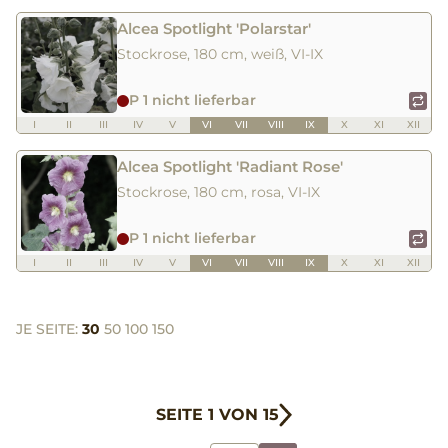
Alcea Spotlight 'Polarstar'
Stockrose, 180 cm, weiß, VI-IX
P 1 nicht lieferbar
I
II
III
IV
V
VI
VII
VIII
IX
X
XI
XII
Alcea Spotlight 'Radiant Rose'
Stockrose, 180 cm, rosa, VI-IX
P 1 nicht lieferbar
I
II
III
IV
V
VI
VII
VIII
IX
X
XI
XII
JE SEITE:
30
50
100
150
SEITE 1 VON 15