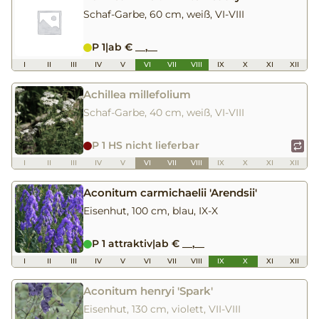
Schaf-Garbe, 60 cm, weiß, VI-VIII
P 1
|
ab € __,__
I
II
III
IV
V
VI
VII
VIII
IX
X
XI
XII
Achillea millefolium
Schaf-Garbe, 40 cm, weiß, VI-VIII
P 1 HS nicht lieferbar
I
II
III
IV
V
VI
VII
VIII
IX
X
XI
XII
Aconitum carmichaelii 'Arendsii'
Eisenhut, 100 cm, blau, IX-X
P 1 attraktiv
|
ab € __,__
I
II
III
IV
V
VI
VII
VIII
IX
X
XI
XII
Aconitum henryi 'Spark'
Eisenhut, 130 cm, violett, VII-VIII