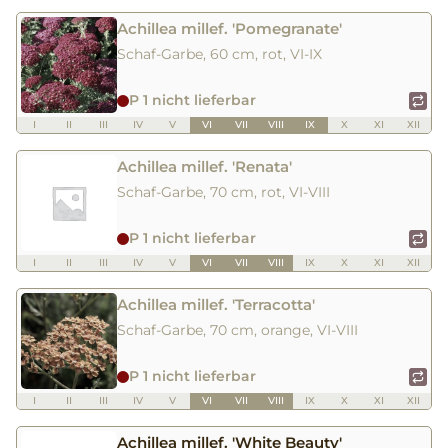
Achillea millef. 'Pomegranate'
Schaf-Garbe, 60 cm, rot, VI-IX
P 1 nicht lieferbar
I
II
III
IV
V
VI
VII
VIII
IX
X
XI
XII
Achillea millef. 'Renata'
Schaf-Garbe, 70 cm, rot, VI-VIII
P 1 nicht lieferbar
I
II
III
IV
V
VI
VII
VIII
IX
X
XI
XII
Achillea millef. 'Terracotta'
Schaf-Garbe, 70 cm, orange, VI-VIII
P 1 nicht lieferbar
I
II
III
IV
V
VI
VII
VIII
IX
X
XI
XII
Achillea millef. 'White Beauty'