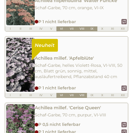
Achillea filipendulina 'Walter Funcke'
Schaf-Garbe, 70 cm, orange, VI-IX
P 1 nicht lieferbar
I
II
III
IV
V
VI
VII
VIII
IX
X
XI
XII
Achillea millef. 'Apfelblüte'
Schaf-Garbe, helles Violett-Rosa, VI-VIII, 50
cm, Blatt grün, sonnig, mittel,
ausläufertreibend, Pflanzabstand 40 cm
P 1 nicht lieferbar
I
II
III
IV
V
VI
VII
VIII
IX
X
XI
XII
Achillea millef. 'Cerise Queen'
Schaf-Garbe, 70 cm, purpur, VI-VIII
P 0,5 nicht lieferbar
P 1 nicht lieferbar