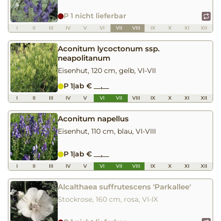
P 1 nicht lieferbar
I
II
III
IV
V
VI
VII
VIII
IX
X
XI
XII
Aconitum lycoctonum ssp.
neapolitanum
Eisenhut, 120 cm, gelb, VI-VII
P 1
|
ab € __,__
I
II
III
IV
V
VI
VII
VIII
IX
X
XI
XII
Aconitum napellus
Eisenhut, 110 cm, blau, VI-VIII
P 1
|
ab € __,__
I
II
III
IV
V
VI
VII
VIII
IX
X
XI
XII
Alcalthaea suffrutescens 'Parkallee'
Stockrose, 160 cm, rosa, VI-IX