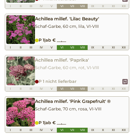
I
II
III
IV
V
VI
VII
VIII
IX
X
XI
XII
Achillea millef. 'Lilac Beauty'
Schaf-Garbe, 60 cm, lila, VI-VIII
P 1
|
ab € __,__
I
II
III
IV
V
VI
VII
VIII
IX
X
XI
XII
Achillea millef. 'Paprika'
Schaf-Garbe, 60 cm, rot, VI-VIII
P 1 nicht lieferbar
I
II
III
IV
V
VI
VII
VIII
IX
X
XI
XII
Achillea millef. 'Pink Grapefruit' ®
Schaf-Garbe, 70 cm, rosa, VI-VIII
P 1
|
ab € __,__
I
II
III
IV
V
VI
VII
VIII
IX
X
XI
XII