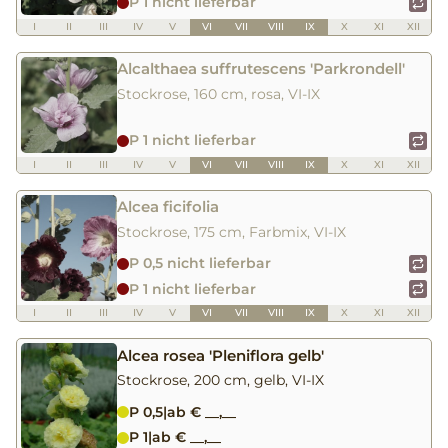
P 1 nicht lieferbar
I
II
III
IV
V
VI
VII
VIII
IX
X
XI
XII
Alcalthaea suffrutescens 'Parkrondell'
Stockrose, 160 cm, rosa, VI-IX
P 1 nicht lieferbar
I
II
III
IV
V
VI
VII
VIII
IX
X
XI
XII
Alcea ficifolia
Stockrose, 175 cm, Farbmix, VI-IX
P 0,5 nicht lieferbar
P 1 nicht lieferbar
I
II
III
IV
V
VI
VII
VIII
IX
X
XI
XII
Alcea rosea 'Pleniflora gelb'
Stockrose, 200 cm, gelb, VI-IX
P 0,5
|
ab € __,__
P 1
|
ab € __,__