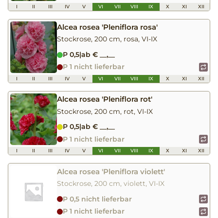
I
II
III
IV
V
VI
VII
VIII
IX
X
XI
XII
Alcea rosea 'Pleniflora rosa'
Stockrose, 200 cm, rosa, VI-IX
P 0,5
|
ab € __,__
P 1 nicht lieferbar
I
II
III
IV
V
VI
VII
VIII
IX
X
XI
XII
Alcea rosea 'Pleniflora rot'
Stockrose, 200 cm, rot, VI-IX
P 0,5
|
ab € __,__
P 1 nicht lieferbar
I
II
III
IV
V
VI
VII
VIII
IX
X
XI
XII
Alcea rosea 'Pleniflora violett'
Stockrose, 200 cm, violett, VI-IX
P 0,5 nicht lieferbar
P 1 nicht lieferbar