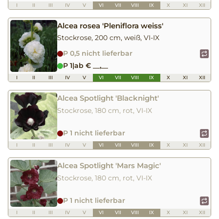
I
II
III
IV
V
VI
VII
VIII
IX
X
XI
XII
Alcea rosea 'Pleniflora weiss'
Stockrose, 200 cm, weiß, VI-IX
P 0,5 nicht lieferbar
P 1
|
ab € __,__
I
II
III
IV
V
VI
VII
VIII
IX
X
XI
XII
Alcea Spotlight 'Blacknight'
Stockrose, 180 cm, rot, VI-IX
P 1 nicht lieferbar
I
II
III
IV
V
VI
VII
VIII
IX
X
XI
XII
Alcea Spotlight 'Mars Magic'
Stockrose, 180 cm, rot, VI-IX
P 1 nicht lieferbar
I
II
III
IV
V
VI
VII
VIII
IX
X
XI
XII