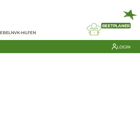
NEU
BEETPLANER
IEBELN
VK-HILFEN
LOGIN