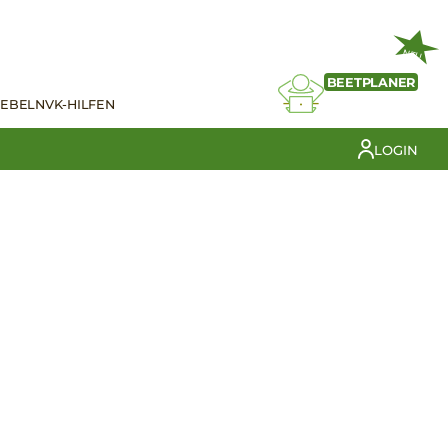
NEU
BEETPLANER
IEBELN
VK-HILFEN
LOGIN