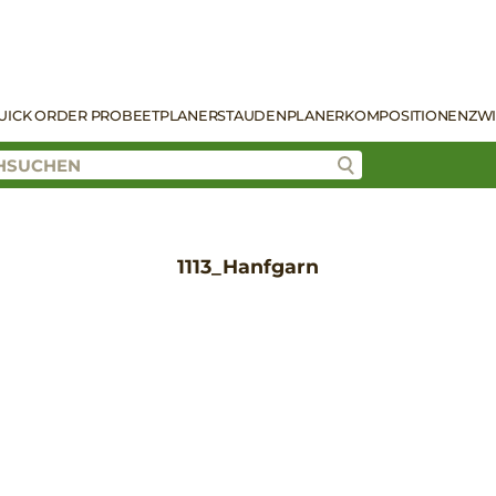
UICK ORDER PRO
BEETPLANER
STAUDENPLANER
KOMPOSITIONEN
ZW
1113_Hanfgarn