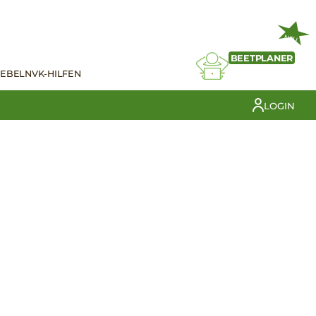
NEU
BEETPLANER
IEBELN
VK-HILFEN
LOGIN