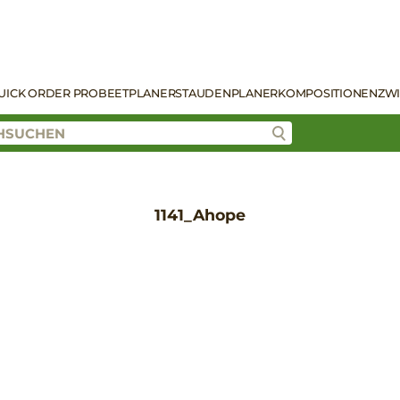
UICK ORDER PRO
BEETPLANER
STAUDENPLANER
KOMPOSITIONEN
ZW
1141_Ahope