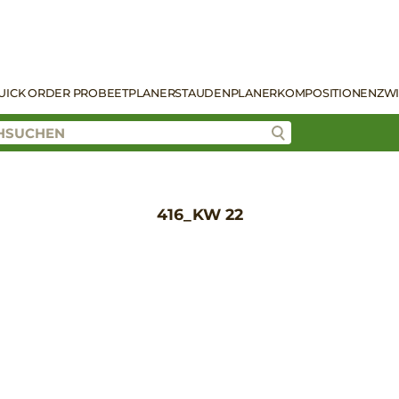
UICK ORDER PRO
BEETPLANER
STAUDENPLANER
KOMPOSITIONEN
ZW
416_KW 22