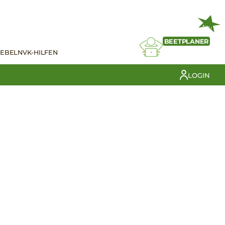
NEU
BEETPLANER
IEBELN
VK-HILFEN
LOGIN