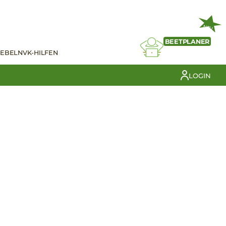
NEU
BEETPLANER
IEBELN
VK-HILFEN
LOGIN