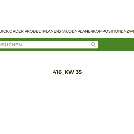
UICK ORDER PRO
BEETPLANER
STAUDENPLANER
KOMPOSITIONEN
ZW
416_KW 35