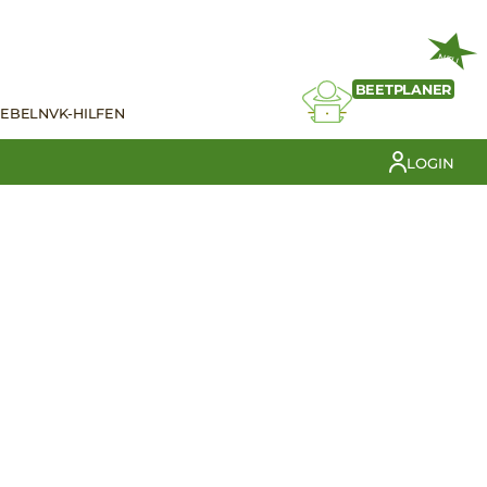
NEU
BEETPLANER
IEBELN
VK-HILFEN
LOGIN