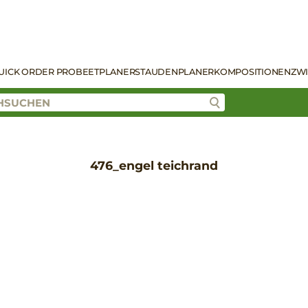
UICK ORDER PRO
BEETPLANER
STAUDENPLANER
KOMPOSITIONEN
ZW
476_engel teichrand