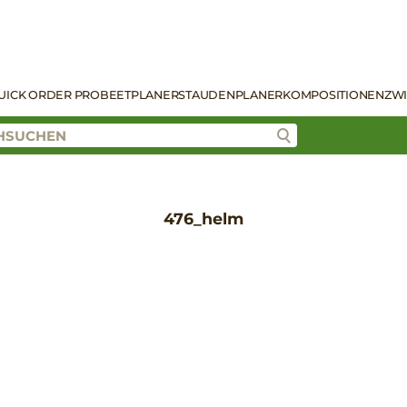
UICK ORDER PRO
BEETPLANER
STAUDENPLANER
KOMPOSITIONEN
ZW
476_helm