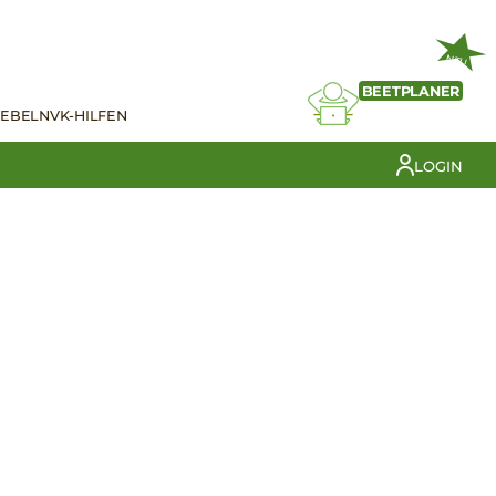
NEU
BEETPLANER
IEBELN
VK-HILFEN
LOGIN