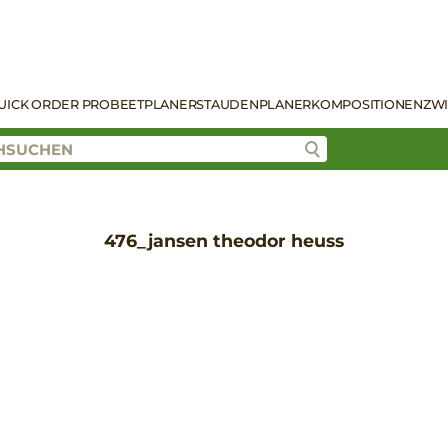
UICK ORDER PRO
BEETPLANER
STAUDENPLANER
KOMPOSITIONEN
ZW
476_jansen theodor heuss