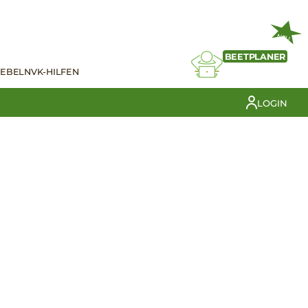
NEU
BEETPLANER
IEBELN
VK-HILFEN
LOGIN