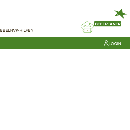
NEU
BEETPLANER
IEBELN
VK-HILFEN
LOGIN