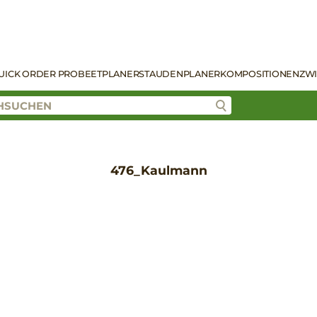
UICK ORDER PRO
BEETPLANER
STAUDENPLANER
KOMPOSITIONEN
ZW
476_Kaulmann