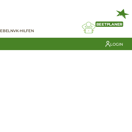
NEU
BEETPLANER
IEBELN
VK-HILFEN
LOGIN