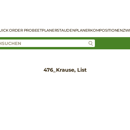
UICK ORDER PRO
BEETPLANER
STAUDENPLANER
KOMPOSITIONEN
ZW
476_Krause, List