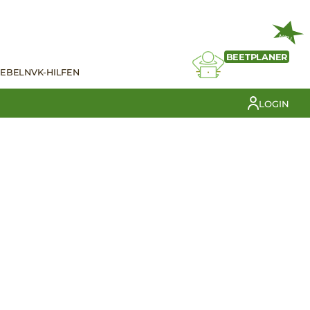
NEU
BEETPLANER
IEBELN
VK-HILFEN
LOGIN