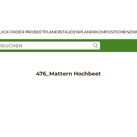
UICK ORDER PRO
BEETPLANER
STAUDENPLANER
KOMPOSITIONEN
ZW
476_Mattern Hochbeet