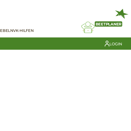
NEU
BEETPLANER
IEBELN
VK-HILFEN
LOGIN