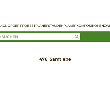
UICK ORDER PRO
BEETPLANER
STAUDENPLANER
KOMPOSITIONEN
ZW
476_Samtlebe