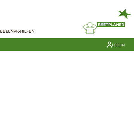
NEU
BEETPLANER
IEBELN
VK-HILFEN
LOGIN