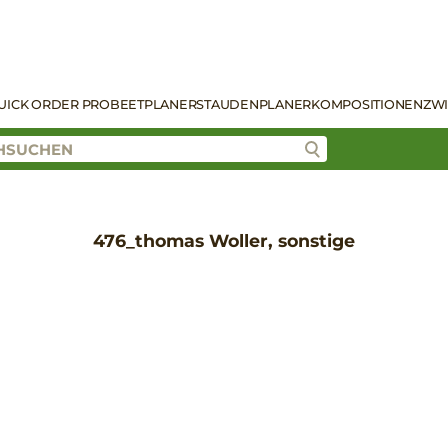
UICK ORDER PRO
BEETPLANER
STAUDENPLANER
KOMPOSITIONEN
ZW
476_thomas Woller, sonstige