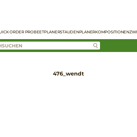
UICK ORDER PRO
BEETPLANER
STAUDENPLANER
KOMPOSITIONEN
ZW
476_wendt