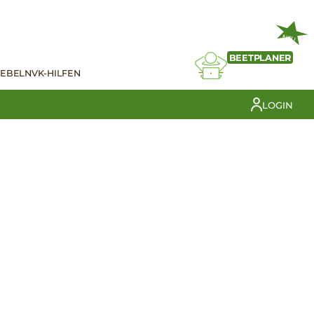
NEU
BEETPLANER
IEBELN
VK-HILFEN
LOGIN