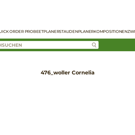
UICK ORDER PRO
BEETPLANER
STAUDENPLANER
KOMPOSITIONEN
ZW
476_woller Cornelia