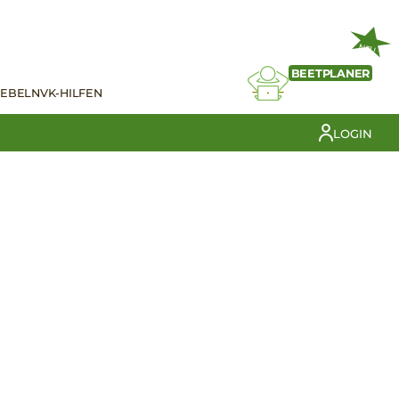
NEU
BEETPLANER
IEBELN
VK-HILFEN
LOGIN