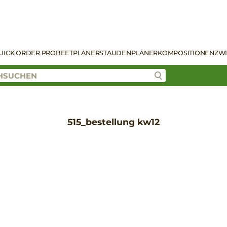
UICK ORDER PRO
BEETPLANER
STAUDENPLANER
KOMPOSITIONEN
ZW
515_bestellung kw12