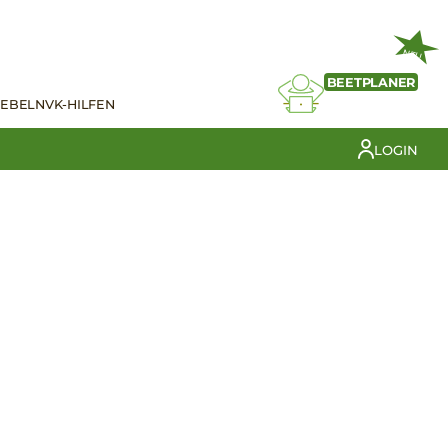
NEU
BEETPLANER
IEBELN
VK-HILFEN
LOGIN