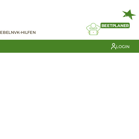
NEU
BEETPLANER
IEBELN
VK-HILFEN
LOGIN