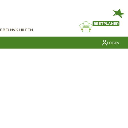
NEU
BEETPLANER
IEBELN
VK-HILFEN
LOGIN