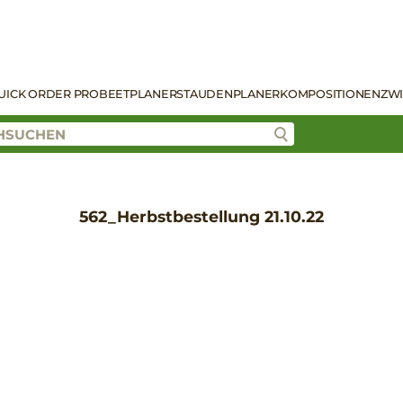
UICK ORDER PRO
BEETPLANER
STAUDENPLANER
KOMPOSITIONEN
ZW
562_Herbstbestellung 21.10.22