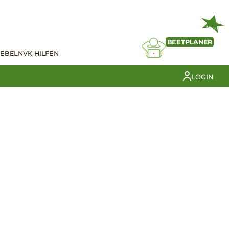
NEU
BEETPLANER
IEBELN
VK-HILFEN
LOGIN