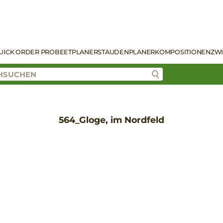
UICK ORDER PRO
BEETPLANER
STAUDENPLANER
KOMPOSITIONEN
ZW
564_Gloge, im Nordfeld