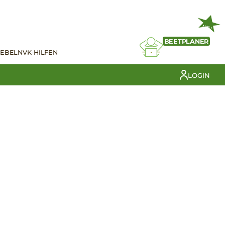
NEU
BEETPLANER
IEBELN
VK-HILFEN
LOGIN