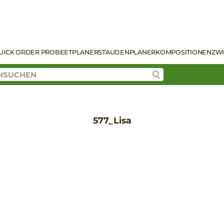
UICK ORDER PRO
BEETPLANER
STAUDENPLANER
KOMPOSITIONEN
ZW
577_Lisa