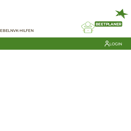
NEU
BEETPLANER
IEBELN
VK-HILFEN
LOGIN