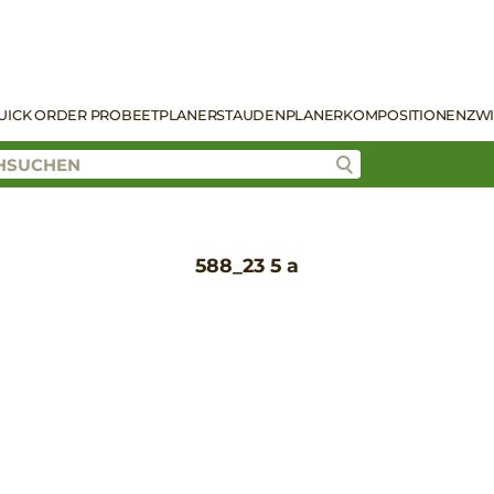
UICK ORDER PRO
BEETPLANER
STAUDENPLANER
KOMPOSITIONEN
ZW
588_23 5 a