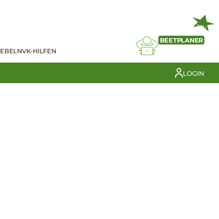
NEU
BEETPLANER
IEBELN
VK-HILFEN
LOGIN