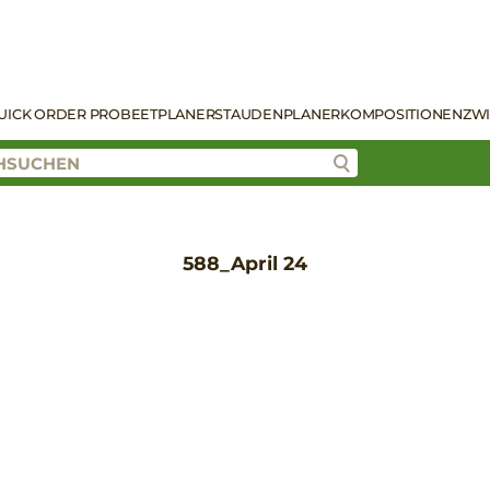
UICK ORDER PRO
BEETPLANER
STAUDENPLANER
KOMPOSITIONEN
ZW
588_April 24