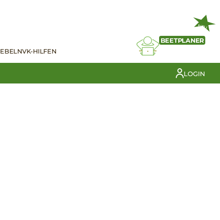
NEU
BEETPLANER
IEBELN
VK-HILFEN
LOGIN