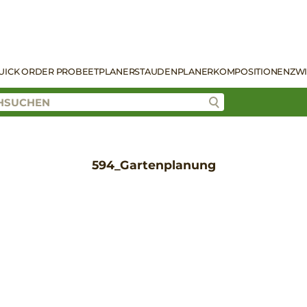
UICK ORDER PRO
BEETPLANER
STAUDENPLANER
KOMPOSITIONEN
ZW
594_Gartenplanung