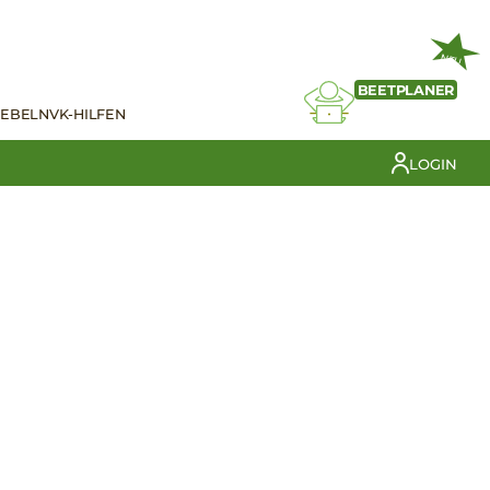
NEU
BEETPLANER
IEBELN
VK-HILFEN
LOGIN