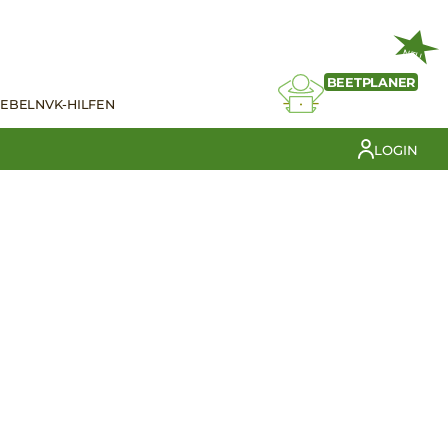
NEU
BEETPLANER
IEBELN
VK-HILFEN
LOGIN