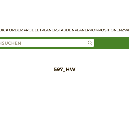
UICK ORDER PRO
BEETPLANER
STAUDENPLANER
KOMPOSITIONEN
ZW
597_HW