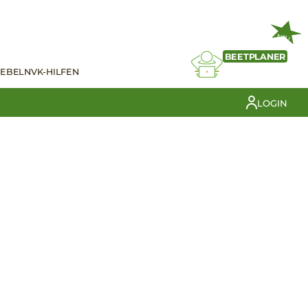
NEU
BEETPLANER
IEBELN
VK-HILFEN
LOGIN