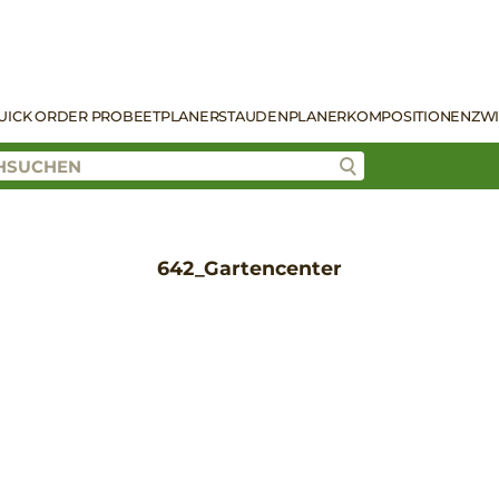
UICK ORDER PRO
BEETPLANER
STAUDENPLANER
KOMPOSITIONEN
ZW
642_Gartencenter