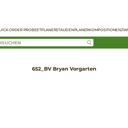
UICK ORDER PRO
BEETPLANER
STAUDENPLANER
KOMPOSITIONEN
ZW
652_BV Bryan Vorgarten