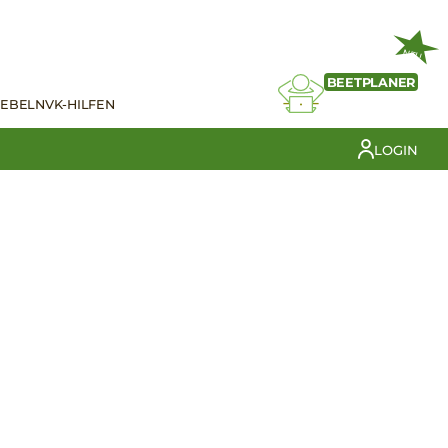
NEU
BEETPLANER
IEBELN
VK-HILFEN
LOGIN