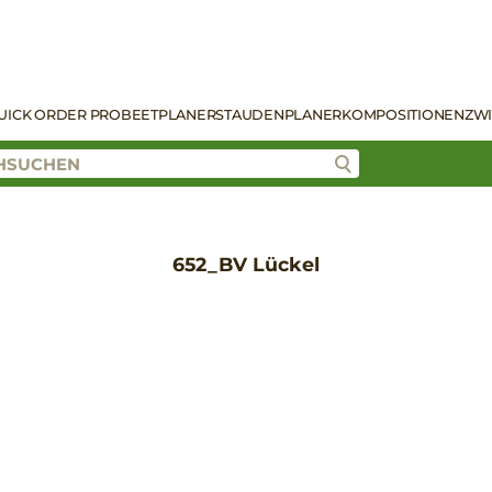
UICK ORDER PRO
BEETPLANER
STAUDENPLANER
KOMPOSITIONEN
ZW
652_BV Lückel