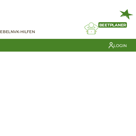
NEU
BEETPLANER
IEBELN
VK-HILFEN
LOGIN