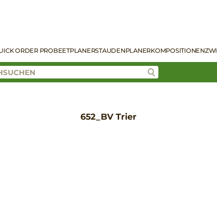
UICK ORDER PRO
BEETPLANER
STAUDENPLANER
KOMPOSITIONEN
ZW
652_BV Trier