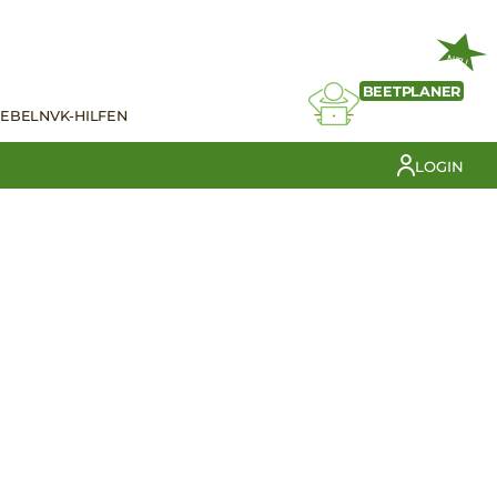
NEU
BEETPLANER
IEBELN
VK-HILFEN
LOGIN