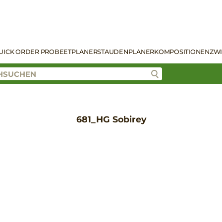
UICK ORDER PRO
BEETPLANER
STAUDENPLANER
KOMPOSITIONEN
ZW
681_HG Sobirey