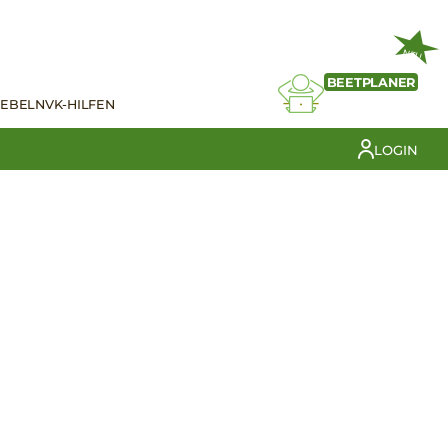
NEU
BEETPLANER
IEBELN
VK-HILFEN
LOGIN