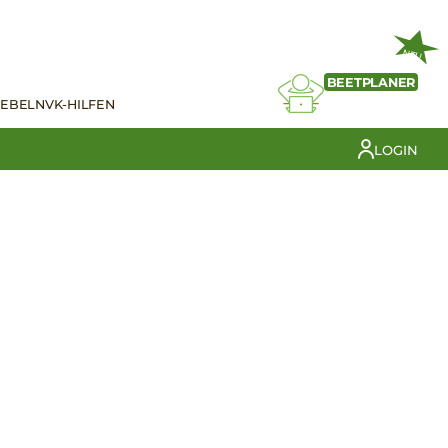
NEU
BEETPLANER
IEBELN
VK-HILFEN
LOGIN