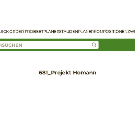
UICK ORDER PRO
BEETPLANER
STAUDENPLANER
KOMPOSITIONEN
ZW
681_Projekt Homann