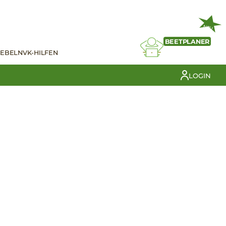
NEU
BEETPLANER
IEBELN
VK-HILFEN
LOGIN