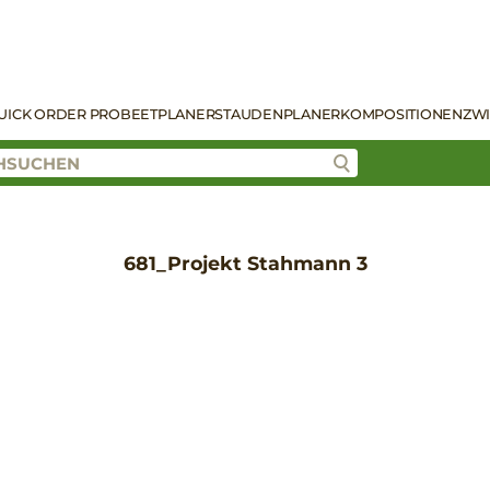
UICK ORDER PRO
BEETPLANER
STAUDENPLANER
KOMPOSITIONEN
ZW
681_Projekt Stahmann 3