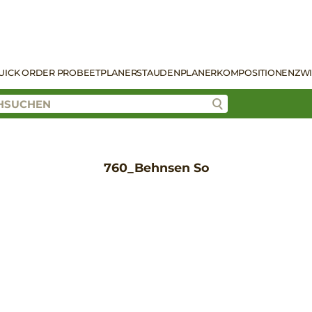
UICK ORDER PRO
BEETPLANER
STAUDENPLANER
KOMPOSITIONEN
ZW
760_Behnsen So