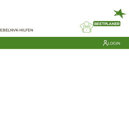
NEU
BEETPLANER
IEBELN
VK-HILFEN
LOGIN