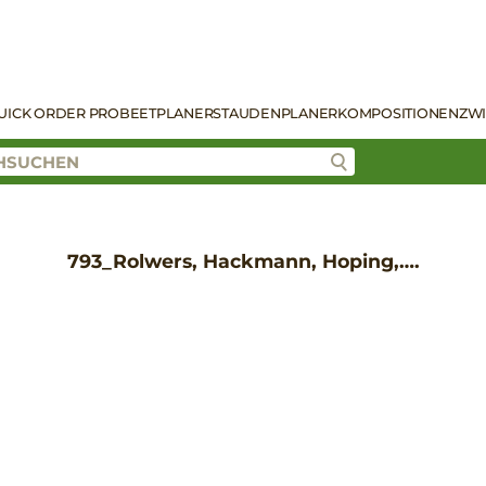
UICK ORDER PRO
BEETPLANER
STAUDENPLANER
KOMPOSITIONEN
ZW
793_Rolwers, Hackmann, Hoping,….