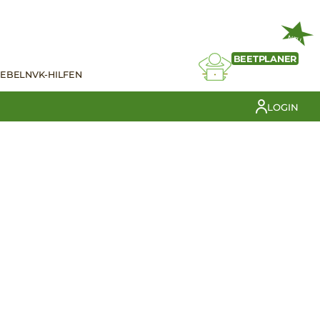
NEU
BEETPLANER
IEBELN
VK-HILFEN
LOGIN