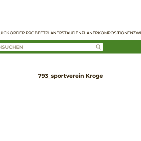
UICK ORDER PRO
BEETPLANER
STAUDENPLANER
KOMPOSITIONEN
ZW
793_sportverein Kroge