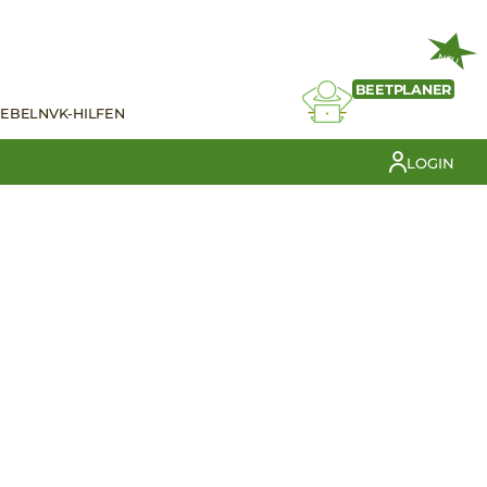
NEU
BEETPLANER
IEBELN
VK-HILFEN
LOGIN