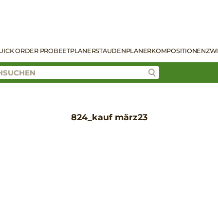
UICK ORDER PRO
BEETPLANER
STAUDENPLANER
KOMPOSITIONEN
ZW
824_kauf märz23