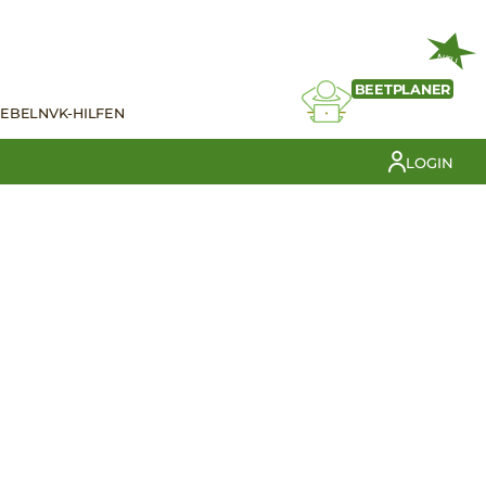
NEU
BEETPLANER
IEBELN
VK-HILFEN
LOGIN