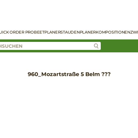
UICK ORDER PRO
BEETPLANER
STAUDENPLANER
KOMPOSITIONEN
ZW
960_Mozartstraße 5 Belm ???