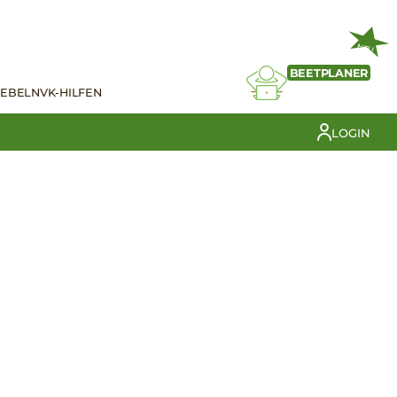
NEU
BEETPLANER
IEBELN
VK-HILFEN
LOGIN