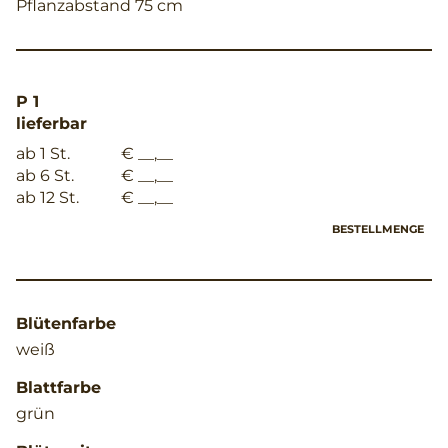
Pflanzabstand 75 cm
P 1
lieferbar
ab 1 St.
€ __,__
ab 6 St.
€ __,__
ab 12 St.
€ __,__
BESTELLMENGE
Blütenfarbe
weiß
Blattfarbe
grün