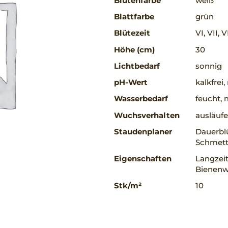
Blütenfarbe
weiß
Blattfarbe
grün
Blütezeit
VI, VII, V
Höhe (cm)
30
Lichtbedarf
sonnig
pH-Wert
kalkfrei
Wasserbedarf
feucht, 
Wuchsverhalten
ausläufe
Staudenplaner
Dauerblü
Schmett
Eigenschaften
Langzeit
Bienenw
Stk/m²
10