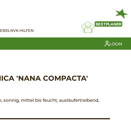
NEU
BEETPLANER
IEBELN
VK-HILFEN
LOGIN
ICA 'NANA COMPACTA'
n, sonnig, mittel bis feucht, ausläufertreibend,