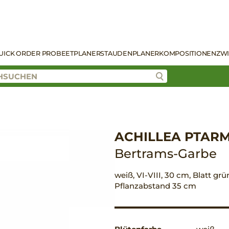
UICK ORDER PRO
BEETPLANER
STAUDENPLANER
KOMPOSITIONEN
ZW
ACHILLEA PTARM
Bertrams-Garbe
weiß, VI-VIII, 30 cm, Blatt grü
Pflanzabstand 35 cm