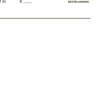
1 St.
€ __,__
BESTELLMENGE