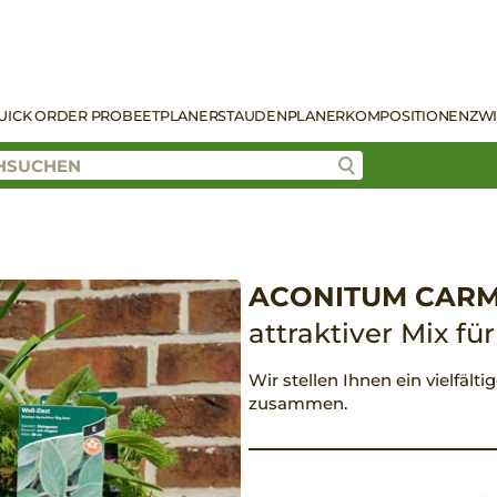
UICK ORDER PRO
BEETPLANER
STAUDENPLANER
KOMPOSITIONEN
ZW
ACONITUM CARMI
attraktiver Mix fü
Wir stellen Ihnen ein vielfält
zusammen.