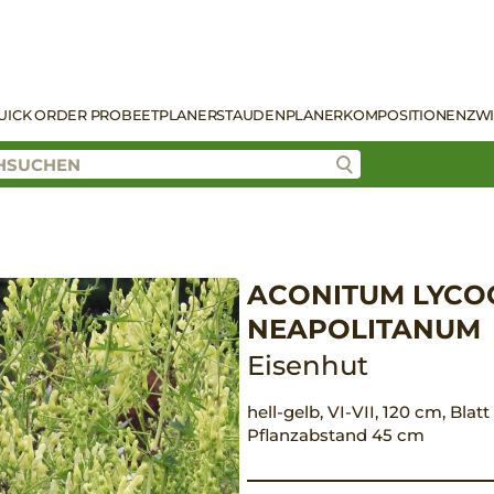
UICK ORDER PRO
BEETPLANER
STAUDENPLANER
KOMPOSITIONEN
ZW
ACONITUM LYCO
NEAPOLITANUM
Eisenhut
hell-gelb, VI-VII, 120 cm, Blatt
Pflanzabstand 45 cm