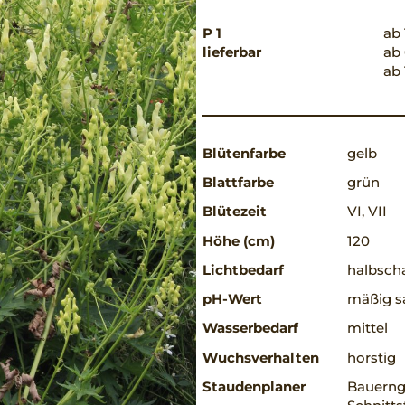
P 1
ab 
lieferbar
ab 
ab 
Blütenfarbe
gelb
Blattfarbe
grün
Blütezeit
VI, VII
Höhe (cm)
120
Lichtbedarf
halbscha
pH-Wert
mäßig s
Wasserbedarf
mittel
Wuchsverhalten
horstig
Staudenplaner
Bauerng