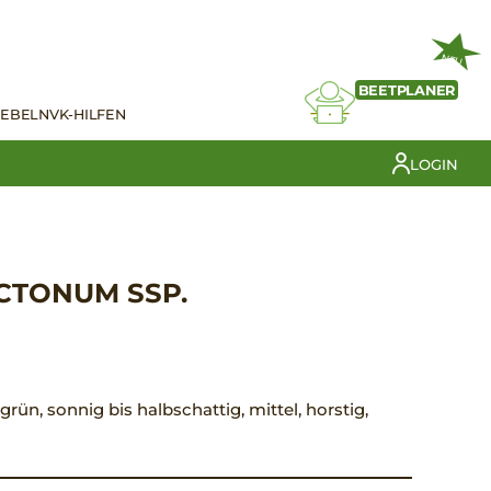
NEU
BEETPLANER
IEBELN
VK-HILFEN
LOGIN
CTONUM SSP.
 grün, sonnig bis halbschattig, mittel, horstig,