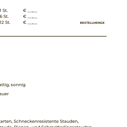
1 St.
€ __,__
6 St.
€ __,__
12 St.
€ __,__
BESTELLMENGE
ttig, sonnig
auer
arten, Schneckenresistente Stauden,