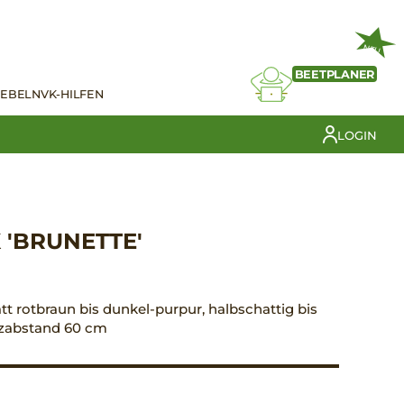
NEU
BEETPLANER
IEBELN
VK-HILFEN
LOGIN
 'BRUNETTE'
att rotbraun bis dunkel-purpur, halbschattig bis
anzabstand 60 cm