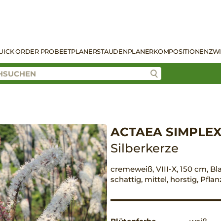
UICK ORDER PRO
BEETPLANER
STAUDENPLANER
KOMPOSITIONEN
ZW
ACTAEA SIMPLEX
Silberkerze
cremeweiß, VIII-X, 150 cm, Bl
schattig, mittel, horstig, Pfl