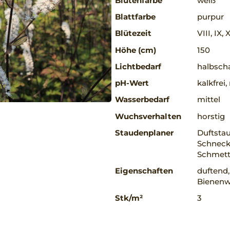
Blütenfarbe
weiß
Blattfarbe
purpur
Blütezeit
VIII, IX, 
Höhe (cm)
150
Lichtbedarf
halbscha
pH-Wert
kalkfrei
Wasserbedarf
mittel
Wuchsverhalten
horstig
Staudenplaner
Duftsta
Schneck
Schmett
Eigenschaften
duftend,
Bienenw
Stk/m²
3