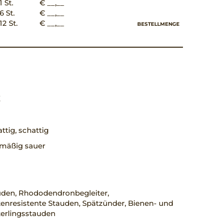
1 St.
€ __,__
6 St.
€ __,__
12 St.
€ __,__
BESTELLMENGE
X
ttig, schattig
, mäßig sauer
uden, Rhododendronbegleiter,
enresistente Stauden, Spätzünder, Bienen- und
erlingsstauden