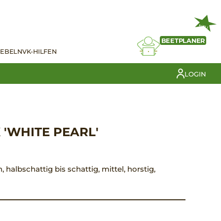
NEU
BEETPLANER
IEBELN
VK-HILFEN
LOGIN
 'WHITE PEARL'
, halbschattig bis schattig, mittel, horstig,