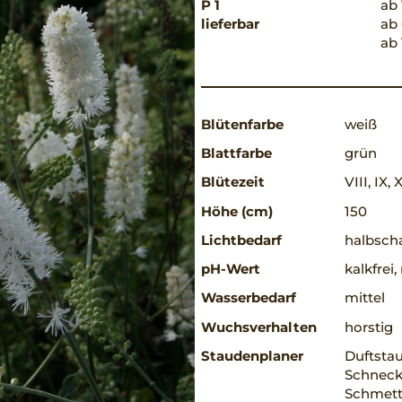
P 1
ab 
lieferbar
ab 
ab 
Blütenfarbe
weiß
Blattfarbe
grün
Blütezeit
VIII, IX, 
Höhe (cm)
150
Lichtbedarf
halbscha
pH-Wert
kalkfrei
Wasserbedarf
mittel
Wuchsverhalten
horstig
Staudenplaner
Duftsta
Schneck
Schmett