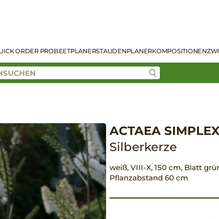
UICK ORDER PRO
BEETPLANER
STAUDENPLANER
KOMPOSITIONEN
ZW
ACTAEA SIMPLEX
Silberkerze
weiß, VIII-X, 150 cm, Blatt grün
Pflanzabstand 60 cm