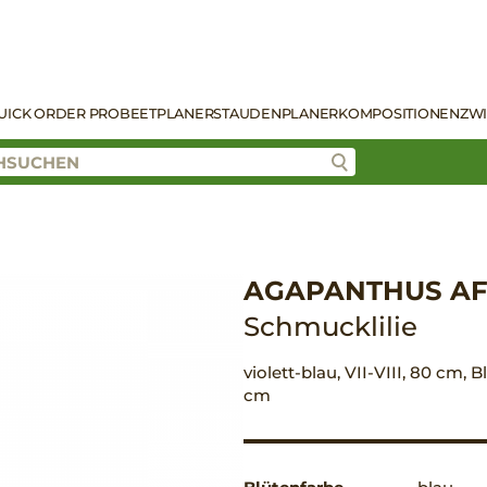
UICK ORDER PRO
BEETPLANER
STAUDENPLANER
KOMPOSITIONEN
ZW
AGAPANTHUS AFR
Schmucklilie
violett-blau, VII-VIII, 80 cm, 
cm