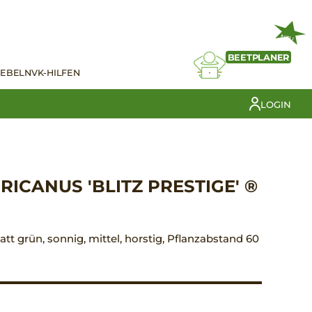
NEU
BEETPLANER
IEBELN
VK-HILFEN
LOGIN
ICANUS 'BLITZ PRESTIGE' ®
Blatt grün, sonnig, mittel, horstig, Pflanzabstand 60