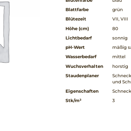
Blütenfarbe
blau
Blattfarbe
grün
Blütezeit
VII, VIII
Höhe (cm)
80
Lichtbedarf
sonnig
pH-Wert
mäßig sa
Wasserbedarf
mittel
Wuchsverhalten
horstig
Staudenplaner
Schnecke
und Sch
Eigenschaften
Schneck
Stk/m²
3