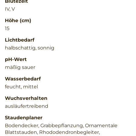
Blütezeit
IV, V
Höhe (cm)
15
Lichtbedarf
halbschattig, sonnig
pH-Wert
mäßig sauer
Wasserbedarf
feucht, mittel
Wuchsverhalten
ausläufertreibend
Staudenplaner
Bodendecker, Grabbepflanzung, Ornamentale
Blattstauden, Rhododendronbegleiter,