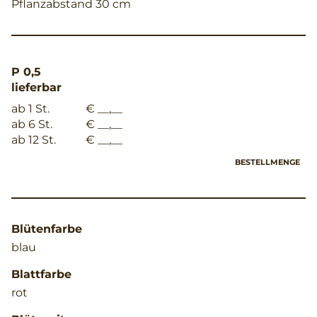
Pflanzabstand 30 cm
P 0,5
lieferbar
ab 1 St.
€ __,__
ab 6 St.
€ __,__
ab 12 St.
€ __,__
BESTELLMENGE
Blütenfarbe
blau
Blattfarbe
rot