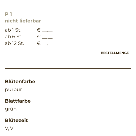
P 1
nicht lieferbar
ab 1 St.
€ __,__
ab 6 St.
€ __,__
ab 12 St.
€ __,__
BESTELLMENGE
Blütenfarbe
purpur
Blattfarbe
grün
Blütezeit
V, VI