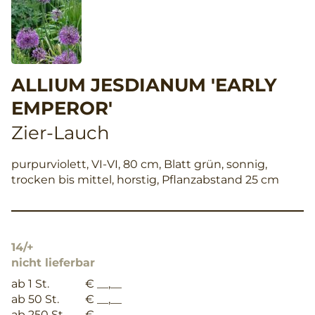
ALLIUM JESDIANUM 'EARLY
EMPEROR'
Zier-Lauch
purpurviolett, VI-VI, 80 cm, Blatt grün, sonnig,
trocken bis mittel, horstig, Pflanzabstand 25 cm
14/+
nicht lieferbar
ab 1 St.
€ __,__
ab 50 St.
€ __,__
ab 250 St.
€ __,__