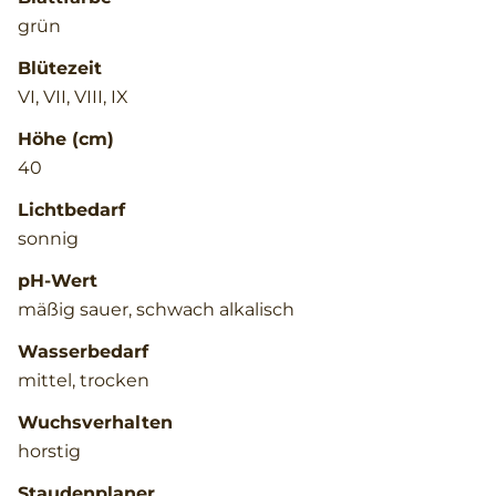
grün
Blütezeit
VI, VII, VIII, IX
Höhe (cm)
40
Lichtbedarf
sonnig
pH-Wert
mäßig sauer, schwach alkalisch
Wasserbedarf
mittel, trocken
Wuchsverhalten
horstig
Staudenplaner